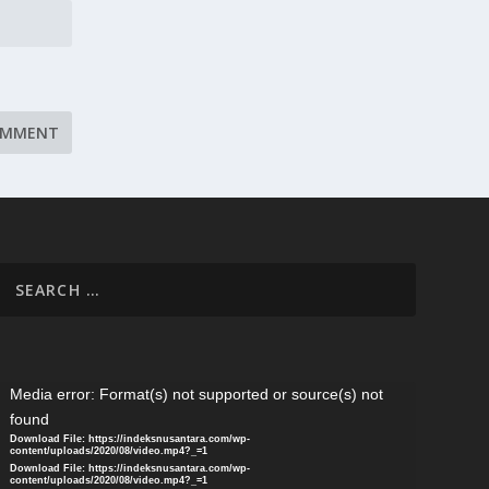
s
o
d
o
6
6
-
s
7
7
7
.
c
o
m
l
k
ideo
8
Media error: Format(s) not supported or source(s) not
8
layer
found
c
Download File: https://indeksnusantara.com/wp-
a
content/uploads/2020/08/video.mp4?_=1
Download File: https://indeksnusantara.com/wp-
s
content/uploads/2020/08/video.mp4?_=1