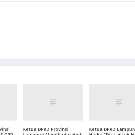
vinsi
Ketua DPRD Provinsi
Ketua DPRD Lampu
23 OPD
Lampung Menghadiri High
Hadiri “Doa untuk N