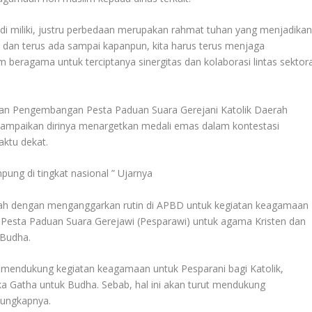
g di miliki, justru perbedaan merupakan rahmat tuhan yang menjadika
a dan terus ada sampai kapanpun, kita harus terus menjaga
eragama untuk terciptanya sinergitas dan kolaborasi lintas sektora
 Pengembangan Pesta Paduan Suara Gerejani Katolik Daerah
ampaikan dirinya menargetkan medali emas dalam kontestasi
aktu dekat.
ng di tingkat nasional ” Ujarnya
erah dengan menganggarkan rutin di APBD untuk kegiatan keagamaan
, Pesta Paduan Suara Gerejawi (Pesparawi) untuk agama Kristen dan
 Budha.
 mendukung kegiatan keagamaan untuk Pesparani bagi Katolik,
a Gatha untuk Budha. Sebab, hal ini akan turut mendukung
 ungkapnya.