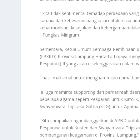
” kita tidak sentimental terhadap perbedaan yan
karunia dan kebesaran bangsa ini untuk tetap ad
keharmonisan, kesejukan dan kebergamaan dalam b
” Pungkas Mingrum
Sementara, Ketua Umum Lembaga Pembinaan dan
(LP3KD) Provinsi Lampung Hartarto Lojaya meny
Pesparani) II yang akan diselenggarakan dalam w
” hasil maksimal untuk mengharumkan nama Lampu
ia juga meminta supporting dari pemerintah da
beberapa agama seperti Pesparani untuk Katolik
Swayamvara Tripitaka Gatha (STG) untuk Agama
“Kita sampaikan agar dianggarkan di APBD untuk
Pesparawi untuk Kristen dan Swayamvara Tripitak
pembangunan keagamaan di Provinsi Lampung,”