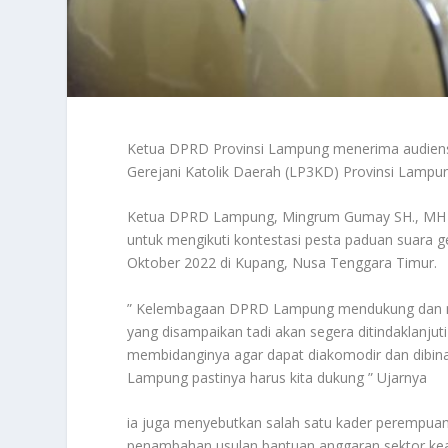
Ketua DPRD Provinsi Lampung menerima audie
Gerejani Katolik Daerah (LP3KD) Provinsi Lamp
Ketua DPRD Lampung, Mingrum Gumay SH., MH 
untuk mengikuti kontestasi pesta paduan suara ge
Oktober 2022 di Kupang, Nusa Tenggara Timur.
” Kelembagaan DPRD Lampung mendukung dan m
yang disampaikan tadi akan segera ditindaklanjut
membidanginya agar dapat diakomodir dan dibina
Lampung pastinya harus kita dukung ” Ujarnya
ia juga menyebutkan salah satu kader perempua
penambahan usulan bantuan anggaran sektor kea