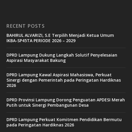
i
n
o
RECENT POSTS
b
BAHIRUL ALVARIZI, S.E Terpilih Menjadi Ketua Umum
e
IKBA-SP45TA PERIODE 2026 – 2029
t
6
9
DPRD Lampung Dukung Langkah Solutif Penyelesaian
c
Aspirasi Masyarakat Bakung
a
s
i
DPRD Lampung Kawal Aspirasi Mahasiswa, Perkuat
n
Sinergi dengan Pemerintah pada Peringatan Hardiknas
o
2026
DPRD Provinsi Lampung Dorong Penguatan APDESI Merah
v
Putih untuk Sinergi Pembangunan Desa
9
9
c
DPRD Lampung Perkuat Komitmen Pendidikan Bermutu
a
pada Peringatan Hardiknas 2026
s