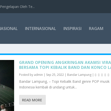
Pengelapan Oleh Te...
NASIONAL
INTERNASIONAL
INSPIRASI
RAGAM
GRAND OPENING ANGKRINGAN AKAMSI VIRA
BERSAMA TOPI KEBALIK BAND DAN KONCO 
Posted by
admin
|
Sep 25, 2022
|
Bandar Lampung
|
Bandar Lampung, – Topi Kebalik Band genre POP musik
Indonesia kembali di undang untuk...
READ MORE