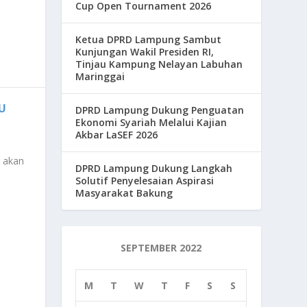
Cup Open Tournament 2026
Ketua DPRD Lampung Sambut
Kunjungan Wakil Presiden RI,
Tinjau Kampung Nelayan Labuhan
Maringgai
U
DPRD Lampung Dukung Penguatan
Ekonomi Syariah Melalui Kajian
Akbar LaSEF 2026
 akan
DPRD Lampung Dukung Langkah
Solutif Penyelesaian Aspirasi
Masyarakat Bakung
SEPTEMBER 2022
M
T
W
T
F
S
S