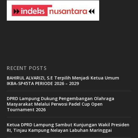
3
b
e
t
c
a
s
i
n
o
RECENT POSTS
b
BAHIRUL ALVARIZI, S.E Terpilih Menjadi Ketua Umum
e
IKBA-SP45TA PERIODE 2026 – 2029
t
6
9
DPRD Lampung Dukung Pengembangan Olahraga
c
Masyarakat Melalui Perwosi Padel Cup Open
a
Tournament 2026
s
i
n
Ketua DPRD Lampung Sambut Kunjungan Wakil Presiden
o
RI, Tinjau Kampung Nelayan Labuhan Maringgai