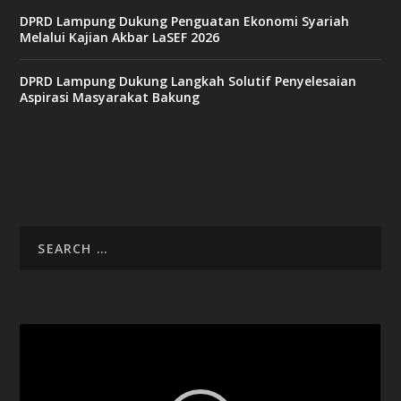
DPRD Lampung Dukung Penguatan Ekonomi Syariah
v
Melalui Kajian Akbar LaSEF 2026
9
9
c
DPRD Lampung Dukung Langkah Solutif Penyelesaian
a
Aspirasi Masyarakat Bakung
s
i
n
o
v
x
8
8
c
a
s
i
Video
n
Player
o