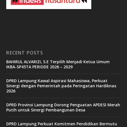
e
t
c
a
s
i
n
o
RECENT POSTS
b
BAHIRUL ALVARIZI, S.E Terpilih Menjadi Ketua Umum
e
IKBA-SP45TA PERIODE 2026 – 2029
t
6
9
DPRD Lampung Kawal Aspirasi Mahasiswa, Perkuat
c
Sinergi dengan Pemerintah pada Peringatan Hardiknas
a
2026
s
i
n
DPRD Provinsi Lampung Dorong Penguatan APDESI Merah
o
Putih untuk Sinergi Pembangunan Desa
DPRD Lampung Perkuat Komitmen Pendidikan Bermutu
v