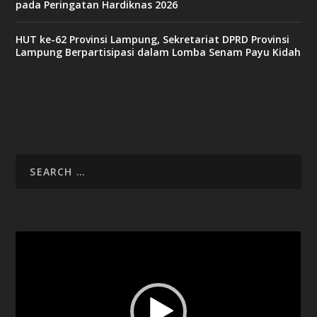
pada Peringatan Hardiknas 2026
9
9
c
HUT ke-62 Provinsi Lampung, Sekretariat DPRD Provinsi
a
Lampung Berpartisipasi dalam Lomba Senam Payu Kidah
s
i
n
o
v
x
8
8
c
a
s
i
Video
n
Player
o
g