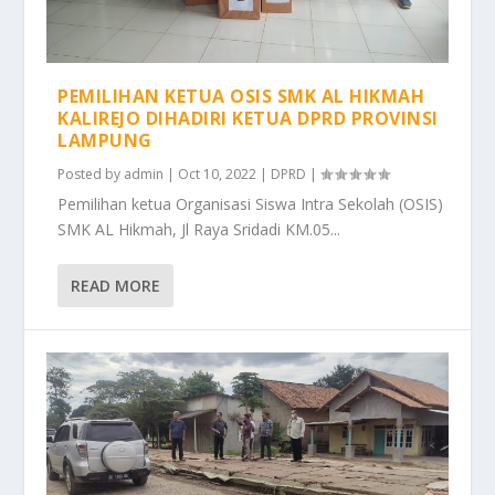
PEMILIHAN KETUA OSIS SMK AL HIKMAH
KALIREJO DIHADIRI KETUA DPRD PROVINSI
LAMPUNG
Posted by
admin
|
Oct 10, 2022
|
DPRD
|
Pemilihan ketua Organisasi Siswa Intra Sekolah (OSIS)
SMK AL Hikmah, Jl Raya Sridadi KM.05...
READ MORE