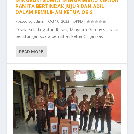
MINGRUM GUMAY MENGHIMBAU KEPADA
PANITA BERTINDAK JUJUR DAN ADIL
DALAM PEMILIHAN KETUA OSIS
Posted by
admin
|
Oct 10, 2022
|
DPRD
|
Disela-sela kegiatan Reses, Mingrum Gumay saksikan
perhitungan suara pemilihan ketua Organisasi...
READ MORE