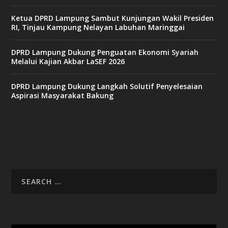
i
n
Ketua DPRD Lampung Sambut Kunjungan Wakil Presiden
o
RI, Tinjau Kampung Nelayan Labuhan Maringgai
DPRD Lampung Dukung Penguatan Ekonomi Syariah
v
Melalui Kajian Akbar LaSEF 2026
9
9
c
DPRD Lampung Dukung Langkah Solutif Penyelesaian
a
Aspirasi Masyarakat Bakung
s
i
n
o
v
x
8
8
c
a
s
i