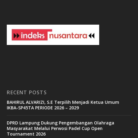
o
3
3
b
e
t
c
a
s
i
n
o
RECENT POSTS
b
BAHIRUL ALVARIZI, S.E Terpilih Menjadi Ketua Umum
e
IKBA-SP45TA PERIODE 2026 – 2029
t
6
9
DPRD Lampung Dukung Pengembangan Olahraga
c
Masyarakat Melalui Perwosi Padel Cup Open
a
Tournament 2026
s