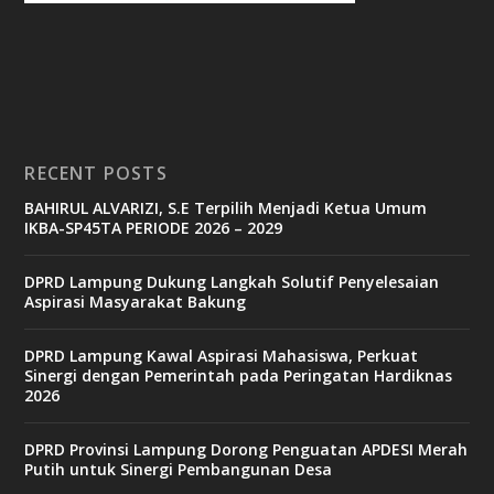
c
a
s
i
n
o
RECENT POSTS
b
BAHIRUL ALVARIZI, S.E Terpilih Menjadi Ketua Umum
e
IKBA-SP45TA PERIODE 2026 – 2029
t
6
9
DPRD Lampung Dukung Langkah Solutif Penyelesaian
c
Aspirasi Masyarakat Bakung
a
s
i
DPRD Lampung Kawal Aspirasi Mahasiswa, Perkuat
n
Sinergi dengan Pemerintah pada Peringatan Hardiknas
o
2026
DPRD Provinsi Lampung Dorong Penguatan APDESI Merah
v
Putih untuk Sinergi Pembangunan Desa
9