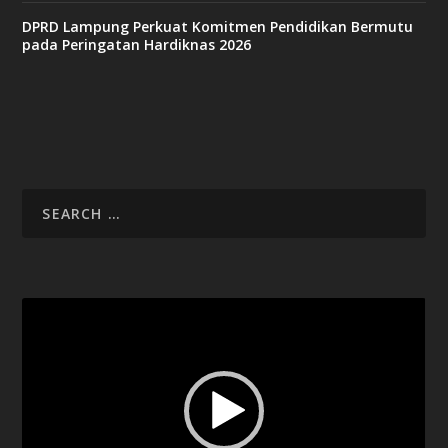
9
c
DPRD Lampung Perkuat Komitmen Pendidikan Bermutu
a
pada Peringatan Hardiknas 2026
s
i
n
o
v
x
8
8
c
a
s
i
Video
n
Player
o
g
n
b