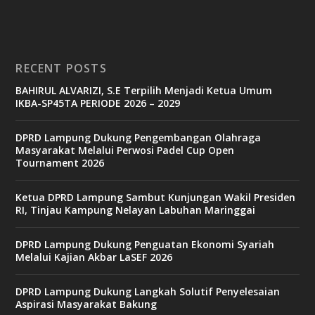
i
n
o
RECENT POSTS
b
BAHIRUL ALVARIZI, S.E Terpilih Menjadi Ketua Umum
e
IKBA-SP45TA PERIODE 2026 – 2029
t
6
9
DPRD Lampung Dukung Pengembangan Olahraga
c
Masyarakat Melalui Perwosi Padel Cup Open
a
Tournament 2026
s
i
n
Ketua DPRD Lampung Sambut Kunjungan Wakil Presiden
o
RI, Tinjau Kampung Nelayan Labuhan Maringgai
DPRD Lampung Dukung Penguatan Ekonomi Syariah
v
Melalui Kajian Akbar LaSEF 2026
9
9
c
DPRD Lampung Dukung Langkah Solutif Penyelesaian
a
Aspirasi Masyarakat Bakung
s