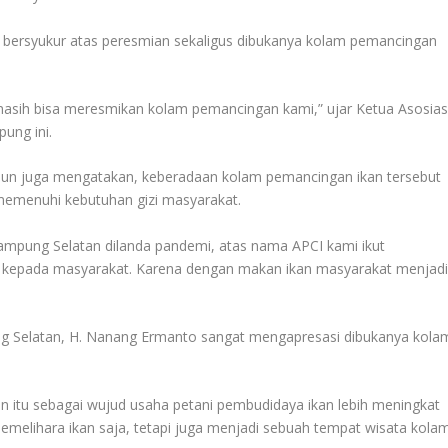
 bersyukur atas peresmian sekaligus dibukanya kolam pemancingan
 masih bisa meresmikan kolam pemancingan kami,” ujar Ketua Asosias
ung ini.
ribun juga mengatakan, keberadaan kolam pemancingan ikan tersebut
emenuhi kebutuhan gizi masyarakat.
i Lampung Selatan dilanda pandemi, atas nama APCI kami ikut
kepada masyarakat. Karena dengan makan ikan masyarakat menjad
g Selatan, H. Nanang Ermanto sangat mengapresasi dibukanya kola
 itu sebagai wujud usaha petani pembudidaya ikan lebih meningkat
emelihara ikan saja, tetapi juga menjadi sebuah tempat wisata kola