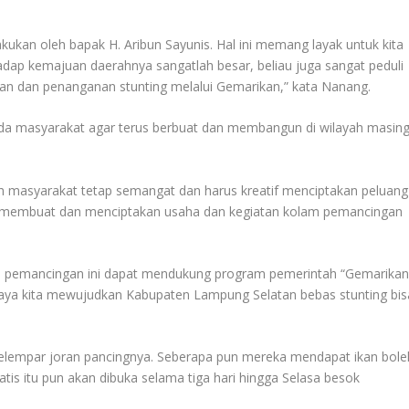
kukan oleh bapak H. Aribun Sayunis. Hal ini memang layak untuk kita
rhadap kemajuan daerahnya sangatlah besar, beliau juga sangat peduli
n dan penanganan stunting melalui Gemarikan,” kata Nanang.
da masyarakat agar terus berbuat dan membangun di wilayah masing
h masyarakat tetap semangat dan harus kreatif menciptakan peluang
n membuat dan menciptakan usaha dan kegiatan kolam pemancingan
 pemancingan ini dapat mendukung program pemerintah “Gemarikan
paya kita mewujudkan Kabupaten Lampung Selatan bebas stunting bis
melempar joran pancingnya. Seberapa pun mereka mendapat ikan bole
atis itu pun akan dibuka selama tiga hari hingga Selasa besok