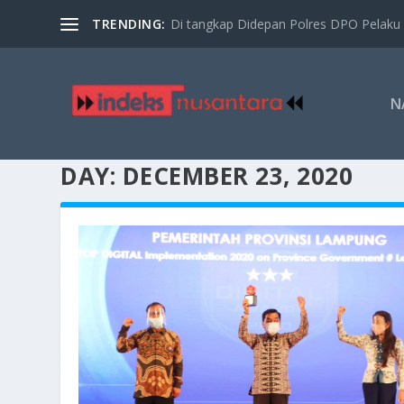
TRENDING:
Di tangkap Didepan Polres DPO Pelaku 
N
DAY:
DECEMBER 23, 2020