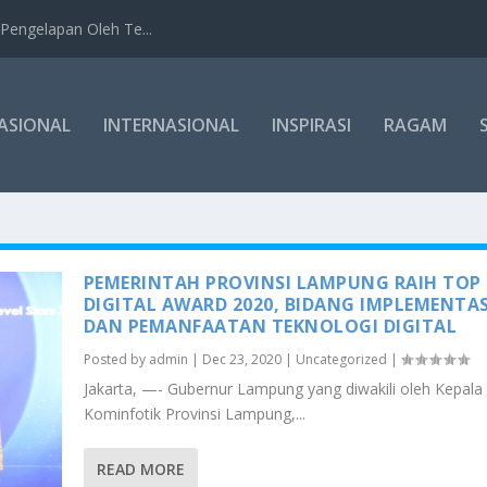
Pengelapan Oleh Te...
ASIONAL
INTERNASIONAL
INSPIRASI
RAGAM
PEMERINTAH PROVINSI LAMPUNG RAIH TOP
DIGITAL AWARD 2020, BIDANG IMPLEMENTAS
DAN PEMANFAATAN TEKNOLOGI DIGITAL
Posted by
admin
|
Dec 23, 2020
|
Uncategorized
|
Jakarta, —- Gubernur Lampung yang diwakili oleh Kepala
Kominfotik Provinsi Lampung,...
READ MORE