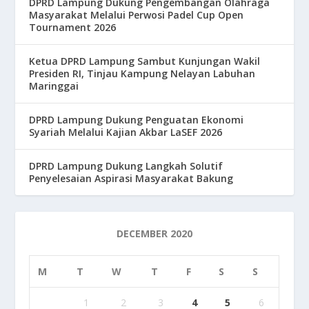
DPRD Lampung Dukung Pengembangan Olahraga
Masyarakat Melalui Perwosi Padel Cup Open
Tournament 2026
Ketua DPRD Lampung Sambut Kunjungan Wakil
Presiden RI, Tinjau Kampung Nelayan Labuhan
Maringgai
DPRD Lampung Dukung Penguatan Ekonomi
Syariah Melalui Kajian Akbar LaSEF 2026
DPRD Lampung Dukung Langkah Solutif
Penyelesaian Aspirasi Masyarakat Bakung
DECEMBER 2020
M
T
W
T
F
S
S
1
2
3
4
5
6