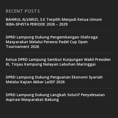
RECENT POSTS
b
BAHIRUL ALVARIZI, S.E Terpilih Menjadi Ketua Umum
e
IKBA-SP45TA PERIODE 2026 – 2029
t
6
9
DPRD Lampung Dukung Pengembangan Olahraga
c
Masyarakat Melalui Perwosi Padel Cup Open
a
Tournament 2026
s
i
n
Ketua DPRD Lampung Sambut Kunjungan Wakil Presiden
o
RI, Tinjau Kampung Nelayan Labuhan Maringgai
DPRD Lampung Dukung Penguatan Ekonomi Syariah
v
Melalui Kajian Akbar LaSEF 2026
9
9
c
DPRD Lampung Dukung Langkah Solutif Penyelesaian
a
Aspirasi Masyarakat Bakung
s
i
n
o