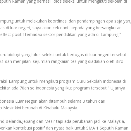
putih Raman yang berhasil lolos seleksi untuk mengikuti sekolah di
Lampung untuk melakukan koordinasi dan pendampingan apa saja yan
as di luar negeri, saya akan cek nanti kepada yang bersangkutan
ffect positif terhadap sektor pendidikan yang ada di Lampung “
u biologi yang lolos seleksi untuk bertugas di luar negeri tersebut
021 dan menjalani sejumlah rangkaian tes yang diadakan oleh Biro
ewakili Lampung untuk mengikuti program Guru Sekolah Indonesia di
ekitar ada 70an se Indonesia yang ikut program tersebut “ Ujarnya
onesia Luar Negeri akan ditempuh selama 3 tahun dari
 Mesir kini berubah di Kinabalu Malaysia.
and,Belanda,Jepang dan Mesir tapi ada perubahan jadi ke Malaysia,
rikan kontribusi positif dan nyata baik untuk SMA 1 Seputih Raman