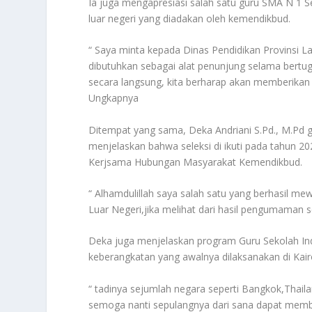
Ia juga mengapresiasi salah satu guru SMA N 1 Se
luar negeri yang diadakan oleh kemendikbud.
“ Saya minta kepada Dinas Pendidikan Provinsi 
dibutuhkan sebagai alat penunjung selama bertug
secara langsung, kita berharap akan memberikan e
Ungkapnya
Ditempat yang sama, Deka Andriani S.Pd., M.Pd gur
menjelaskan bahwa seleksi di ikuti pada tahun 2
Kerjsama Hubungan Masyarakat Kemendikbud.
“ Alhamdulillah saya salah satu yang berhasil m
Luar Negeri,jika melihat dari hasil pengumaman s
Deka juga menjelaskan program Guru Sekolah Ind
keberangkatan yang awalnya dilaksanakan di Kairo
“ tadinya sejumlah negara seperti Bangkok,Thail
semoga nanti sepulangnya dari sana dapat membe