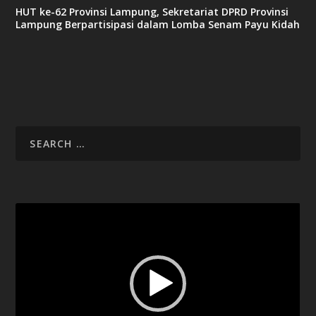
c
HUT ke-62 Provinsi Lampung, Sekretariat DPRD Provinsi
a
Lampung Berpartisipasi dalam Lomba Senam Payu Kidah
s
i
n
o
v
x
8
8
c
a
s
i
Video
n
Player
o
g
n
b
e