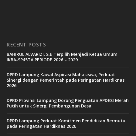
c
a
s
i
n
o
RECENT POSTS
b
BAHIRUL ALVARIZI, S.E Terpilih Menjadi Ketua Umum
e
IKBA-SP45TA PERIODE 2026 – 2029
t
6
9
DPRD Lampung Kawal Aspirasi Mahasiswa, Perkuat
c
Sinergi dengan Pemerintah pada Peringatan Hardiknas
a
2026
s
i
n
DPRD Provinsi Lampung Dorong Penguatan APDESI Merah
o
Putih untuk Sinergi Pembangunan Desa
DPRD Lampung Perkuat Komitmen Pendidikan Bermutu
v
pada Peringatan Hardiknas 2026
9
9