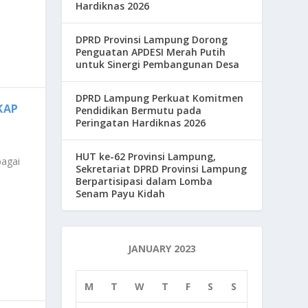
Hardiknas 2026
DPRD Provinsi Lampung Dorong
Penguatan APDESI Merah Putih
untuk Sinergi Pembangunan Desa
DPRD Lampung Perkuat Komitmen
KAP
Pendidikan Bermutu pada
Peringatan Hardiknas 2026
HUT ke-62 Provinsi Lampung,
bagai
Sekretariat DPRD Provinsi Lampung
Berpartisipasi dalam Lomba
Senam Payu Kidah
JANUARY 2023
M
T
W
T
F
S
S