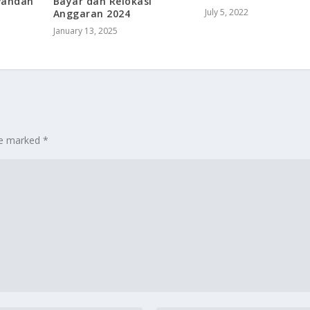
Pandan
Bayar dan Relokasi
July 5, 2022
Anggaran 2024
January 13, 2025
are marked
*