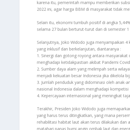
karena itu, pemerintah mampu memberikan subsidi B
2022 ini, agar harga BBM di masyarakat tidak me
Selain itu, ekonomi tumbuh positif di angka 5,44
selama 27 bulan berturut-turut dan di semester 1
Selanjutnya, Joko Widodo juga menyampaikan 4 
yang inklusif dan berkelanjutan, diantaranya :
1. Sinergi dan gotong royong antara masyarakat
menghadapi ketidakpastian akibat Pandemi Covid
2. Sumber daya alam yang melimpah serta wilaya
menjadi kekuatan besar Indonesia jika dikelola bi
3. Jumlah penduduk yang didominasi oleh anak-
nasional Indonesia dalam menghadapi kompetisi 
4. Kepercayaan internasional yang meningkat taj
Terakhir, Presiden Joko Widodo juga memaparkan
yang harus terus ditingkatkan, yang mana persem
rehabilitasi habitat laut akan terus dilakukan da
matahari panas bumi angin ombak laut dan energi