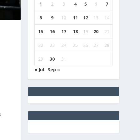
1
2
3
4
5
6
7
8
9
10
11
12
13
14
15
16
17
18
19
20
21
22
23
24
25
26
27
28
29
30
31
« Jul
Sep »
N
e