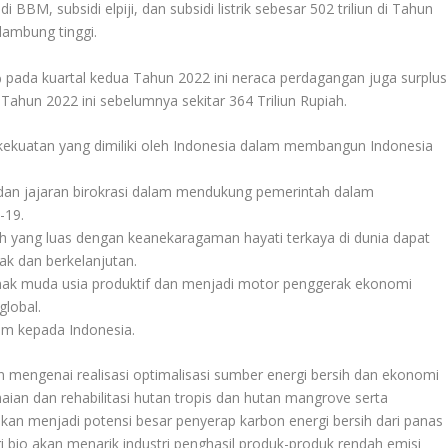
BM, subsidi elpiji, dan subsidi listrik sebesar 502 triliun di Tahun
lambung tinggi.
% pada kuartal kedua Tahun 2022 ini neraca perdagangan juga surplus
 Tahun 2022 ini sebelumnya sekitar 364 Triliun Rupiah.
kekuatan yang dimiliki oleh Indonesia dalam membangun Indonesia
 dan jajaran birokrasi dalam mendukung pemerintah dalam
-19.
h yang luas dengan keanekaragaman hayati terkaya di dunia dapat
jak dan berkelanjutan.
anak muda usia produktif dan menjadi motor penggerak ekonomi
global.
am kepada Indonesia.
 mengenai realisasi optimalisasi sumber energi bersih dan ekonomi
aian dan rehabilitasi hutan tropis dan hutan mangrove serta
n akan menjadi potensi besar penyerap karbon energi bersih dari panas
 bio akan menarik industri penghasil produk-produk rendah emisi