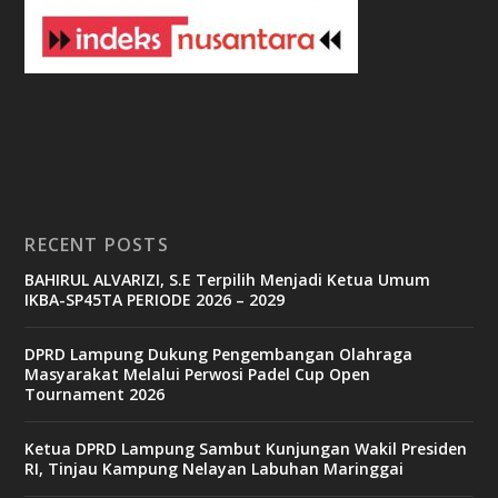
3
b
e
t
c
a
s
i
n
o
RECENT POSTS
b
BAHIRUL ALVARIZI, S.E Terpilih Menjadi Ketua Umum
e
IKBA-SP45TA PERIODE 2026 – 2029
t
6
9
DPRD Lampung Dukung Pengembangan Olahraga
c
Masyarakat Melalui Perwosi Padel Cup Open
a
Tournament 2026
s
i
n
Ketua DPRD Lampung Sambut Kunjungan Wakil Presiden
o
RI, Tinjau Kampung Nelayan Labuhan Maringgai