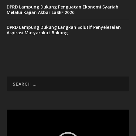
DPRD Lampung Dukung Penguatan Ekonomi Syariah
v
Melalui Kajian Akbar LaSEF 2026
9
9
c
DPRD Lampung Dukung Langkah Solutif Penyelesaian
a
Aspirasi Masyarakat Bakung
s
i
n
o
v
x
8
8
c
a
s
i
Video
n
Player
o