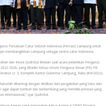
urus Persatuan Catur Seluruh Indonesia (Percasi) Lampung untuk
engan membangkitkan Lampung sebagai sentra catur Indonesia.
tahan dan Kesra Qudrotul Ikhwan saat acara pelantikan Pengurus
i 2022-2026, yang dihadiri Ketua Umum Pengurus Besar (PB) PB
 Keratun Lt. 3, Komplek Kantor Gubernur Lampung, Rabu (8/6/2022).
haruslah dibarengi dengan dedikasi dan pengabdian yang tulus dan
 agar dapat tumbuh dan berkembang yang memiliki prestasi yang
 internasional,” ujar Qudrotul.
 Yanuar Irawan yang merupakan Ketua Komisi V DPRD Provinsi