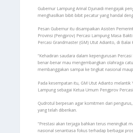
Gubernur Lampung Arinal Djunaidi mengajak peng
menghasilkan bibit-bibit pecatur yang handal d
Pesan Gubernur itu disampaikan Asisten Pemerin
Provinsi (Pengprov) Percasi Lampung Masa Bakt
Percasi Grandmaster (GM) Utut Adianto, di Balai
“Kehadiran saudara dalam kepengurusan Percasi 
benar-benar mau mengembangkan olahraga catur
membanggakan sampai ke tingkat nasional maupun
Pada kesempatan itu, GM Utut Adianto melantik
Lampung sebagai Ketua Umum Pengprov Percasi
Qudrotul berpesan agar komitmen dari penguru
yang telah diberikan.
“Prestasi akan terjaga bahkan terus meningkat m
nasional senantiasa fokus terhadap berbagai pros