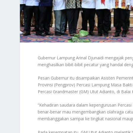
Gubernur Lampung Arinal Djunaidi mengajak peng
menghasilkan bibit-bibit pecatur yang handal d
Pesan Gubernur itu disampaikan Asisten Pemerin
Provinsi (Pengprov) Percasi Lampung Masa Bakt
Percasi Grandmaster (GM) Utut Adianto, di Balai
“Kehadiran saudara dalam kepengurusan Percasi 
benar-benar mau mengembangkan olahraga catur
membanggakan sampai ke tingkat nasional maupun
Pada kesempatan itu, GM Utut Adianto melantik