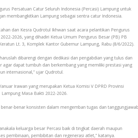
urus Persatuan Catur Seluruh Indonesia (Percasi) Lampung untuk
engan membangkitkan Lampung sebagai sentra catur Indonesia.
tahan dan Kesra Qudrotul Ikhwan saat acara pelantikan Pengurus
i 2022-2026, yang dihadiri Ketua Umum Pengurus Besar (PB) PB
 Keratun Lt. 3, Komplek Kantor Gubernur Lampung, Rabu (8/6/2022).
haruslah dibarengi dengan dedikasi dan pengabdian yang tulus dan
 agar dapat tumbuh dan berkembang yang memiliki prestasi yang
 internasional,” ujar Qudrotul.
 Yanuar Irawan yang merupakan Ketua Komisi V DPRD Provinsi
 Lampung Masa Bakti 2022-2026.
s, benar-benar konsisten dalam mengemban tugas dan tanggungjawa
anakala keluarga besar Percasi baik di tingkat daerah maupun
es pembinaan, pembibitan dan regenerasi atlet,” katanya.