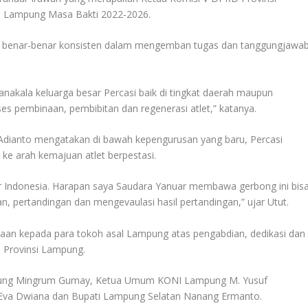
 Lampung Masa Bakti 2022-2026.
s, benar-benar konsisten dalam mengemban tugas dan tanggungjawa
anakala keluarga besar Percasi baik di tingkat daerah maupun
es pembinaan, pembibitan dan regenerasi atlet,” katanya.
dianto mengatakan di bawah kepengurusan yang baru, Percasi
 arah kemajuan atlet berpestasi.
r Indonesia. Harapan saya Saudara Yanuar membawa gerbong ini bis
n, pertandingan dan mengevaulasi hasil pertandingan,” ujar Utut.
rgaan kepada para tokoh asal Lampung atas pengabdian, dedikasi dan
 Provinsi Lampung.
ampung Mingrum Gumay, Ketua Umum KONI Lampung M. Yusuf
Eva Dwiana dan Bupati Lampung Selatan Nanang Ermanto.