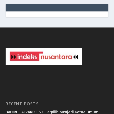
e
g
b
9
9
c
a
s
i
n
o
v
8
8
c
a
s
i
n
o
RECENT POSTS
BAHIRUL ALVARIZI, S.E Terpilih Menjadi Ketua Umum