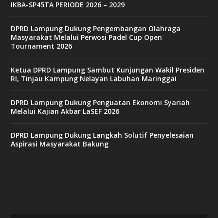
IKBA-SP45TA PERIODE 2026 – 2029
3
3
b
DPRD Lampung Dukung Pengembangan Olahraga
e
Masyarakat Melalui Perwosi Padel Cup Open
t
Tournament 2026
c
a
s
Ketua DPRD Lampung Sambut Kunjungan Wakil Presiden
i
RI, Tinjau Kampung Nelayan Labuhan Maringgai
n
o
DPRD Lampung Dukung Penguatan Ekonomi Syariah
Melalui Kajian Akbar LaSEF 2026
b
e
DPRD Lampung Dukung Langkah Solutif Penyelesaian
t
Aspirasi Masyarakat Bakung
6
9
c
a
s
i
n
o