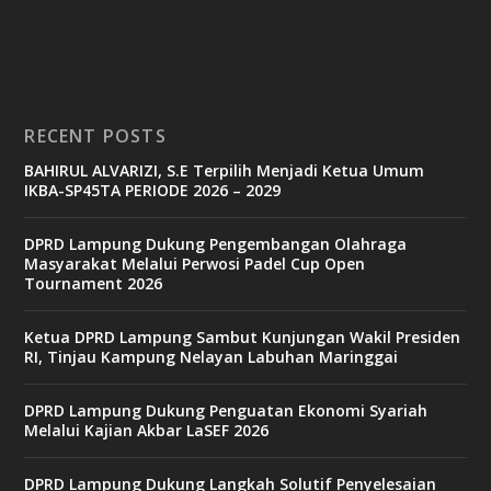
a
s
i
n
o
RECENT POSTS
b
BAHIRUL ALVARIZI, S.E Terpilih Menjadi Ketua Umum
e
IKBA-SP45TA PERIODE 2026 – 2029
t
6
9
DPRD Lampung Dukung Pengembangan Olahraga
c
Masyarakat Melalui Perwosi Padel Cup Open
a
Tournament 2026
s
i
n
Ketua DPRD Lampung Sambut Kunjungan Wakil Presiden
o
RI, Tinjau Kampung Nelayan Labuhan Maringgai
DPRD Lampung Dukung Penguatan Ekonomi Syariah
v
Melalui Kajian Akbar LaSEF 2026
9
9
c
DPRD Lampung Dukung Langkah Solutif Penyelesaian