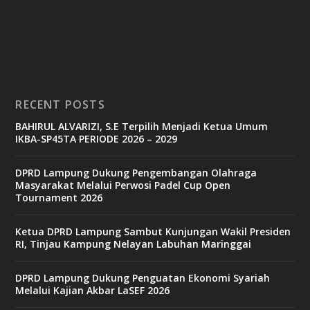
c
a
s
i
n
o
RECENT POSTS
b
BAHIRUL ALVARIZI, S.E Terpilih Menjadi Ketua Umum
e
IKBA-SP45TA PERIODE 2026 – 2029
t
6
9
DPRD Lampung Dukung Pengembangan Olahraga
c
Masyarakat Melalui Perwosi Padel Cup Open
a
Tournament 2026
s
i
n
Ketua DPRD Lampung Sambut Kunjungan Wakil Presiden
o
RI, Tinjau Kampung Nelayan Labuhan Maringgai
DPRD Lampung Dukung Penguatan Ekonomi Syariah
v
Melalui Kajian Akbar LaSEF 2026
9
9