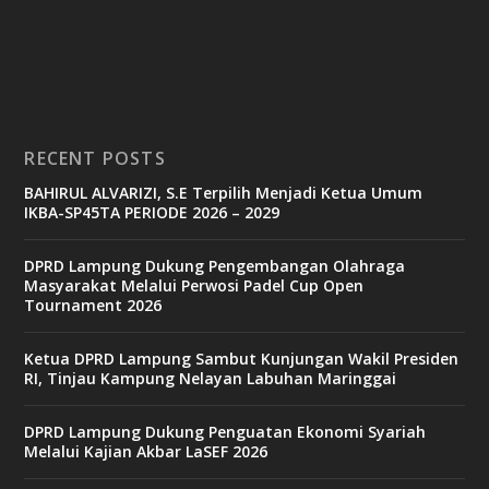
c
a
s
i
n
o
RECENT POSTS
b
BAHIRUL ALVARIZI, S.E Terpilih Menjadi Ketua Umum
e
IKBA-SP45TA PERIODE 2026 – 2029
t
6
9
DPRD Lampung Dukung Pengembangan Olahraga
c
Masyarakat Melalui Perwosi Padel Cup Open
a
Tournament 2026
s
i
n
Ketua DPRD Lampung Sambut Kunjungan Wakil Presiden
o
RI, Tinjau Kampung Nelayan Labuhan Maringgai
DPRD Lampung Dukung Penguatan Ekonomi Syariah
v
Melalui Kajian Akbar LaSEF 2026
9
9