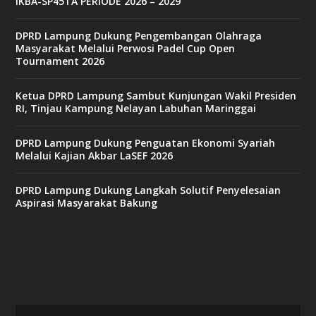
IKBA-SP45TA PERIODE 2026 – 2029
t
6
9
DPRD Lampung Dukung Pengembangan Olahraga
c
Masyarakat Melalui Perwosi Padel Cup Open
a
Tournament 2026
s
i
n
Ketua DPRD Lampung Sambut Kunjungan Wakil Presiden
o
RI, Tinjau Kampung Nelayan Labuhan Maringgai
DPRD Lampung Dukung Penguatan Ekonomi Syariah
v
Melalui Kajian Akbar LaSEF 2026
9
9
c
DPRD Lampung Dukung Langkah Solutif Penyelesaian
a
Aspirasi Masyarakat Bakung
s
i
n
o
v
x