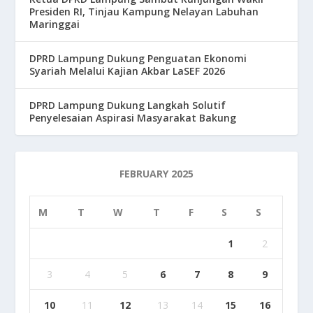
Presiden RI, Tinjau Kampung Nelayan Labuhan
Maringgai
DPRD Lampung Dukung Penguatan Ekonomi
Syariah Melalui Kajian Akbar LaSEF 2026
DPRD Lampung Dukung Langkah Solutif
Penyelesaian Aspirasi Masyarakat Bakung
FEBRUARY 2025
M
T
W
T
F
S
S
1
2
3
4
5
6
7
8
9
10
11
12
13
14
15
16