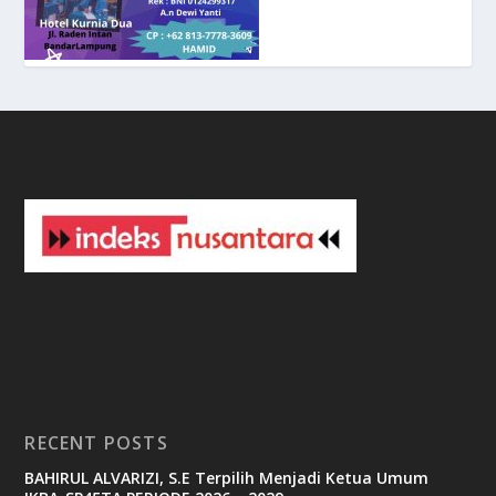
c
a
s
i
n
o
3
3
b
e
t
c
a
s
i
n
o
RECENT POSTS
b
BAHIRUL ALVARIZI, S.E Terpilih Menjadi Ketua Umum
e