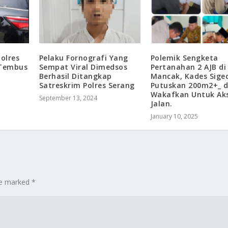
olres
Pelaku Fornografi Yang
Polemik Sengketa
 Tembus
Sempat Viral Dimedsos
Pertanahan 2 AJB di
Berhasil Ditangkap
Mancak, Kades Sige
Satreskrim Polres Serang
Putuskan 200m2+_ d
Wakafkan Untuk Ak
September 13, 2024
Jalan.
January 10, 2025
are marked
*