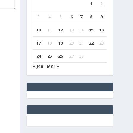
1
2
3
4
5
6
7
8
9
10
11
12
13
14
15
16
4
17
18
19
20
21
22
23
24
25
26
27
28
« Jan
Mar »
e