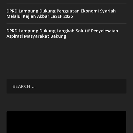
DPRD Lampung Dukung Penguatan Ekonomi Syariah
v
Melalui Kajian Akbar LaSEF 2026
9
9
c
DPRD Lampung Dukung Langkah Solutif Penyelesaian
a
Aspirasi Masyarakat Bakung
s
i
n
o
v
x
8
8
c
a
s
i
Video
n
Player
o