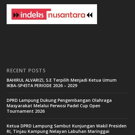
3
3
b
e
t
c
a
s
i
n
o
RECENT POSTS
b
BAHIRUL ALVARIZI, S.E Terpilih Menjadi Ketua Umum
e
IKBA-SP45TA PERIODE 2026 – 2029
t
6
9
DPRD Lampung Dukung Pengembangan Olahraga
c
Masyarakat Melalui Perwosi Padel Cup Open
a
Tournament 2026
s
i
n
Ketua DPRD Lampung Sambut Kunjungan Wakil Presiden
o
RI, Tinjau Kampung Nelayan Labuhan Maringgai