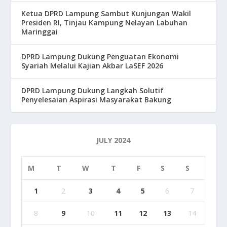
Ketua DPRD Lampung Sambut Kunjungan Wakil
Presiden RI, Tinjau Kampung Nelayan Labuhan
Maringgai
DPRD Lampung Dukung Penguatan Ekonomi
Syariah Melalui Kajian Akbar LaSEF 2026
DPRD Lampung Dukung Langkah Solutif
Penyelesaian Aspirasi Masyarakat Bakung
JULY 2024
M
T
W
T
F
S
S
1
2
3
4
5
6
7
8
9
10
11
12
13
14