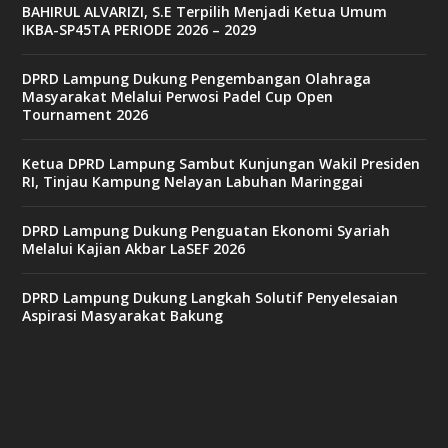
BAHIRUL ALVARIZI, S.E Terpilih Menjadi Ketua Umum
e
IKBA-SP45TA PERIODE 2026 – 2029
t
6
9
DPRD Lampung Dukung Pengembangan Olahraga
c
Masyarakat Melalui Perwosi Padel Cup Open
a
Tournament 2026
s
i
n
Ketua DPRD Lampung Sambut Kunjungan Wakil Presiden
o
RI, Tinjau Kampung Nelayan Labuhan Maringgai
DPRD Lampung Dukung Penguatan Ekonomi Syariah
v
Melalui Kajian Akbar LaSEF 2026
9
9
c
DPRD Lampung Dukung Langkah Solutif Penyelesaian
a
Aspirasi Masyarakat Bakung
s
i
n
o
v