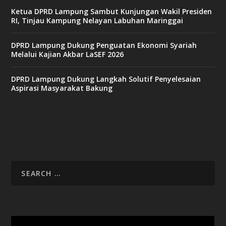
n
Ketua DPRD Lampung Sambut Kunjungan Wakil Presiden
o
RI, Tinjau Kampung Nelayan Labuhan Maringgai
DPRD Lampung Dukung Penguatan Ekonomi Syariah
v
Melalui Kajian Akbar LaSEF 2026
9
9
c
DPRD Lampung Dukung Langkah Solutif Penyelesaian
a
Aspirasi Masyarakat Bakung
s
i
n
o
v
x
8
8
c
a
s
i
Video