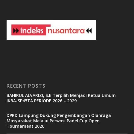
3
3
b
e
t
c
a
s
i
n
o
RECENT POSTS
b
BAHIRUL ALVARIZI, S.E Terpilih Menjadi Ketua Umum
e
IKBA-SP45TA PERIODE 2026 – 2029
t
6
9
DPRD Lampung Dukung Pengembangan Olahraga
c
Masyarakat Melalui Perwosi Padel Cup Open
a
Tournament 2026
s
i