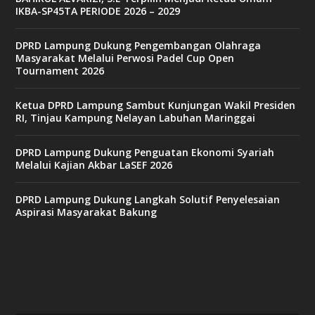
o
IKBA-SP45TA PERIODE 2026 – 2029
DPRD Lampung Dukung Pengembangan Olahraga
3
Masyarakat Melalui Perwosi Padel Cup Open
3
Tournament 2026
b
e
t
Ketua DPRD Lampung Sambut Kunjungan Wakil Presiden
c
RI, Tinjau Kampung Nelayan Labuhan Maringgai
a
s
i
DPRD Lampung Dukung Penguatan Ekonomi Syariah
n
Melalui Kajian Akbar LaSEF 2026
o
DPRD Lampung Dukung Langkah Solutif Penyelesaian
Aspirasi Masyarakat Bakung
b
e
t
6
9
c
a
s