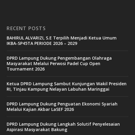
i
n
o
RECENT POSTS
b
BAHIRUL ALVARIZI, S.E Terpilih Menjadi Ketua Umum
e
IKBA-SP45TA PERIODE 2026 – 2029
t
6
9
DPRD Lampung Dukung Pengembangan Olahraga
c
Masyarakat Melalui Perwosi Padel Cup Open
a
Tournament 2026
s
i
n
Ketua DPRD Lampung Sambut Kunjungan Wakil Presiden
o
RI, Tinjau Kampung Nelayan Labuhan Maringgai
DPRD Lampung Dukung Penguatan Ekonomi Syariah
v
Melalui Kajian Akbar LaSEF 2026
9
9
c
DPRD Lampung Dukung Langkah Solutif Penyelesaian
a
Aspirasi Masyarakat Bakung
s