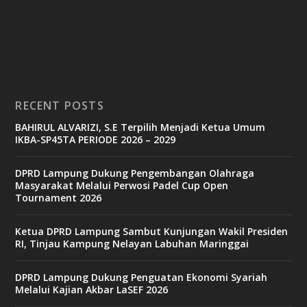
c
a
s
i
n
o
RECENT POSTS
b
BAHIRUL ALVARIZI, S.E Terpilih Menjadi Ketua Umum
e
IKBA-SP45TA PERIODE 2026 – 2029
t
6
9
DPRD Lampung Dukung Pengembangan Olahraga
c
Masyarakat Melalui Perwosi Padel Cup Open
a
Tournament 2026
s
i
n
Ketua DPRD Lampung Sambut Kunjungan Wakil Presiden
o
RI, Tinjau Kampung Nelayan Labuhan Maringgai
DPRD Lampung Dukung Penguatan Ekonomi Syariah
v
Melalui Kajian Akbar LaSEF 2026
9