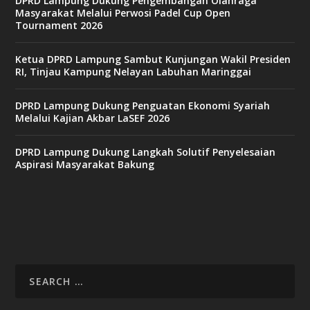
DPRD Lampung Dukung Pengembangan Olahraga
3
Masyarakat Melalui Perwosi Padel Cup Open
3
Tournament 2026
b
e
t
Ketua DPRD Lampung Sambut Kunjungan Wakil Presiden
c
RI, Tinjau Kampung Nelayan Labuhan Maringgai
a
s
i
DPRD Lampung Dukung Penguatan Ekonomi Syariah
n
Melalui Kajian Akbar LaSEF 2026
o
DPRD Lampung Dukung Langkah Solutif Penyelesaian
Aspirasi Masyarakat Bakung
b
e
t
6
9
c
a
s
i
n
o