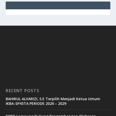
e
g
b
9
9
c
a
s
i
n
o
v
8
8
c
a
s
RECENT POSTS
i
n
BAHIRUL ALVARIZI, S.E Terpilih Menjadi Ketua Umum
o
IKBA-SP45TA PERIODE 2026 – 2029