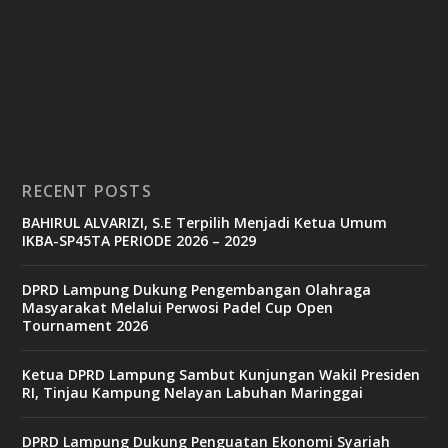
n
o
v
8
8
c
a
s
RECENT POSTS
i
n
BAHIRUL ALVARIZI, S.E Terpilih Menjadi Ketua Umum
o
IKBA-SP45TA PERIODE 2026 – 2029
DPRD Lampung Dukung Pengembangan Olahraga
3
Masyarakat Melalui Perwosi Padel Cup Open
3
Tournament 2026
b
e
t
Ketua DPRD Lampung Sambut Kunjungan Wakil Presiden
c
RI, Tinjau Kampung Nelayan Labuhan Maringgai
a
s
i
DPRD Lampung Dukung Penguatan Ekonomi Syariah