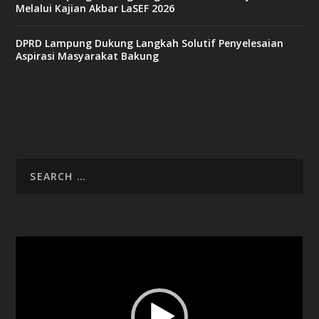
n
Melalui Kajian Akbar LaSEF 2026
o
DPRD Lampung Dukung Langkah Solutif Penyelesaian
Aspirasi Masyarakat Bakung
b
e
t
6
9
c
a
s
i
n
o
v
Video
9
Player
9
c
a
s
i