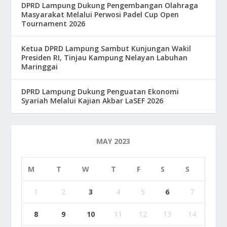
DPRD Lampung Dukung Pengembangan Olahraga
Masyarakat Melalui Perwosi Padel Cup Open
Tournament 2026
Ketua DPRD Lampung Sambut Kunjungan Wakil
Presiden RI, Tinjau Kampung Nelayan Labuhan
Maringgai
DPRD Lampung Dukung Penguatan Ekonomi
Syariah Melalui Kajian Akbar LaSEF 2026
MAY 2023
M
T
W
T
F
S
S
1
2
3
4
5
6
7
8
9
10
11
12
13
14