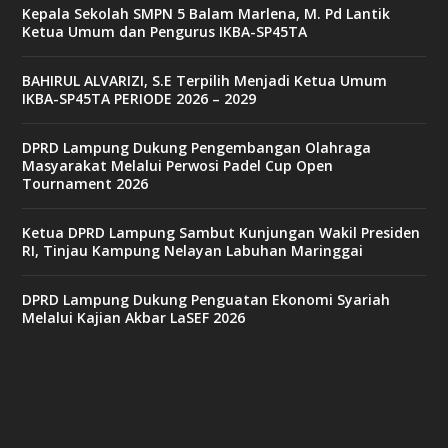
Kepala Sekolah SMPN 5 Balam Marlena, M. Pd Lantik
e
Ketua Umum dan Pengurus IKBA-SP45TA
t
6
9
BAHIRUL ALVARIZI, S.E Terpilih Menjadi Ketua Umum
c
IKBA-SP45TA PERIODE 2026 – 2029
a
s
i
DPRD Lampung Dukung Pengembangan Olahraga
n
Masyarakat Melalui Perwosi Padel Cup Open
o
Tournament 2026
Ketua DPRD Lampung Sambut Kunjungan Wakil Presiden
v
RI, Tinjau Kampung Nelayan Labuhan Maringgai
9
9
c
DPRD Lampung Dukung Penguatan Ekonomi Syariah
a
Melalui Kajian Akbar LaSEF 2026
s
i
n
o