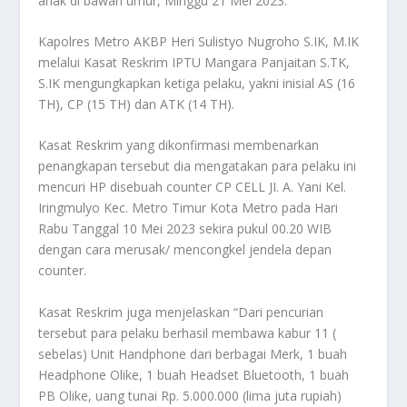
anak di bawah umur, Minggu 21 Mei 2023.
Kapolres Metro AKBP Heri Sulistyo Nugroho S.IK, M.IK
melalui Kasat Reskrim IPTU Mangara Panjaitan S.TK,
S.IK mengungkapkan ketiga pelaku, yakni inisial AS (16
TH), CP (15 TH) dan ATK (14 TH).
Kasat Reskrim yang dikonfirmasi membenarkan
penangkapan tersebut dia mengatakan para pelaku ini
mencuri HP disebuah counter CP CELL JI. A. Yani Kel.
Iringmulyo Kec. Metro Timur Kota Metro pada Hari
Rabu Tanggal 10 Mei 2023 sekira pukul 00.20 WIB
dengan cara merusak/ mencongkel jendela depan
counter.
Kasat Reskrim juga menjelaskan “Dari pencurian
tersebut para pelaku berhasil membawa kabur 11 (
sebelas) Unit Handphone dari berbagai Merk, 1 buah
Headphone Olike, 1 buah Headset Bluetooth, 1 buah
PB Olike, uang tunai Rp. 5.000.000 (lima juta rupiah)