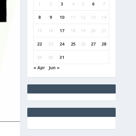
1
2
3
4
5
6
7
8
9
10
11
12
13
14
15
16
17
18
19
20
21
22
23
24
25
26
27
28
29
30
31
« Apr
Jun »
e