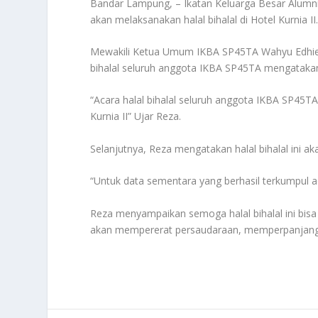
Bandar Lampung, – Ikatan Keluarga Besar Alu
akan melaksanakan halal bihalal di Hotel Kurnia II
Mewakili Ketua Umum IKBA SP45TA Wahyu Edhie 
bihalal seluruh anggota IKBA SP45TA mengatakan
“Acara halal bihalal seluruh anggota IKBA SP45T
Kurnia II” Ujar Reza.
Selanjutnya, Reza mengatakan halal bihalal ini a
“Untuk data sementara yang berhasil terkumpul ada
Reza menyampaikan semoga halal bihalal ini bisa l
akan mempererat persaudaraan, memperpanjang 