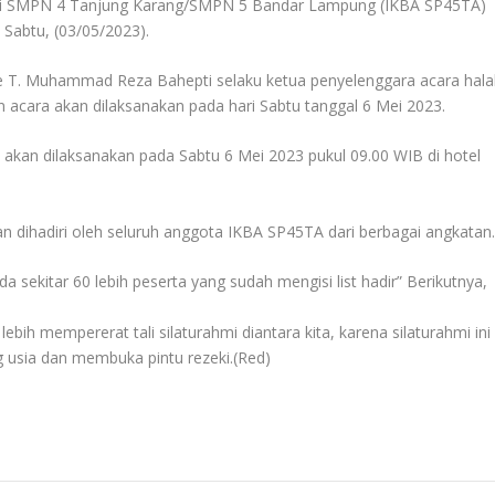
mni SMPN 4 Tanjung Karang/SMPN 5 Bandar Lampung (IKBA SP45TA)
. Sabtu, (03/05/2023).
T. Muhammad Reza Bahepti selaku ketua penyelenggara acara hala
 acara akan dilaksanakan pada hari Sabtu tanggal 6 Mei 2023.
A akan dilaksanakan pada Sabtu 6 Mei 2023 pukul 09.00 WIB di hotel
kan dihadiri oleh seluruh anggota IKBA SP45TA dari berbagai angkatan
 sekitar 60 lebih peserta yang sudah mengisi list hadir” Berikutnya,
ebih mempererat tali silaturahmi diantara kita, karena silaturahmi ini
usia dan membuka pintu rezeki.(Red)