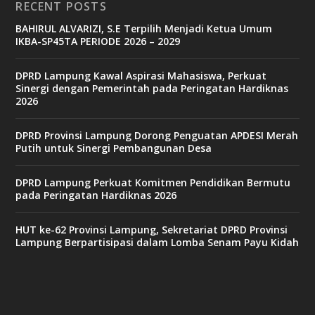
RECENT POSTS
b
BAHIRUL ALVARIZI, S.E Terpilih Menjadi Ketua Umum
e
IKBA-SP45TA PERIODE 2026 – 2029
t
6
9
DPRD Lampung Kawal Aspirasi Mahasiswa, Perkuat
c
Sinergi dengan Pemerintah pada Peringatan Hardiknas
a
2026
s
i
n
DPRD Provinsi Lampung Dorong Penguatan APDESI Merah
o
Putih untuk Sinergi Pembangunan Desa
DPRD Lampung Perkuat Komitmen Pendidikan Bermutu
v
pada Peringatan Hardiknas 2026
9
9
c
HUT ke-62 Provinsi Lampung, Sekretariat DPRD Provinsi
a
Lampung Berpartisipasi dalam Lomba Senam Payu Kidah
s
i
n
o