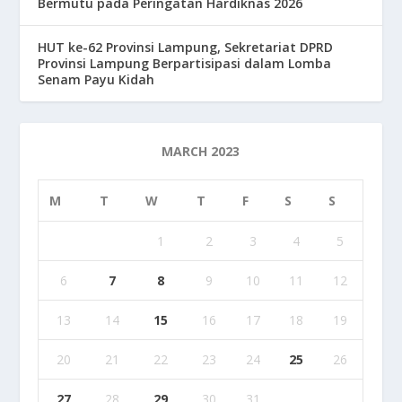
Bermutu pada Peringatan Hardiknas 2026
HUT ke-62 Provinsi Lampung, Sekretariat DPRD
Provinsi Lampung Berpartisipasi dalam Lomba
Senam Payu Kidah
MARCH 2023
M
T
W
T
F
S
S
1
2
3
4
5
6
7
8
9
10
11
12
13
14
15
16
17
18
19
20
21
22
23
24
25
26
27
28
29
30
31