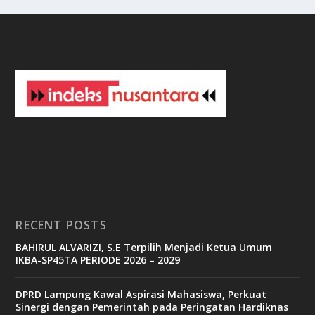
n
o
3
3
b
e
t
c
a
s
i
n
o
RECENT POSTS
b
BAHIRUL ALVARIZI, S.E Terpilih Menjadi Ketua Umum
e
IKBA-SP45TA PERIODE 2026 – 2029
t
6
9
DPRD Lampung Kawal Aspirasi Mahasiswa, Perkuat
c
Sinergi dengan Pemerintah pada Peringatan Hardiknas
a