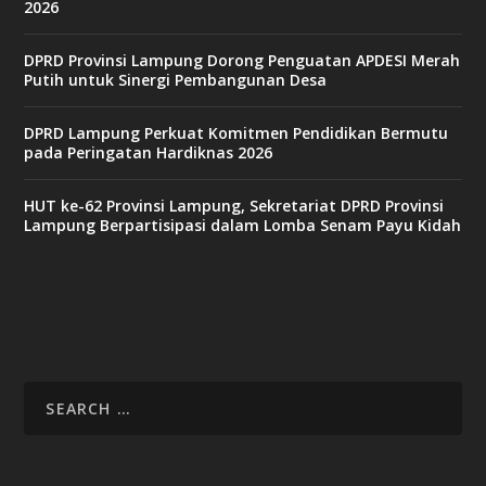
2026
s
i
n
DPRD Provinsi Lampung Dorong Penguatan APDESI Merah
o
Putih untuk Sinergi Pembangunan Desa
DPRD Lampung Perkuat Komitmen Pendidikan Bermutu
v
pada Peringatan Hardiknas 2026
9
9
c
HUT ke-62 Provinsi Lampung, Sekretariat DPRD Provinsi
a
Lampung Berpartisipasi dalam Lomba Senam Payu Kidah
s
i
n
o
v
x
8
8
c
a
s