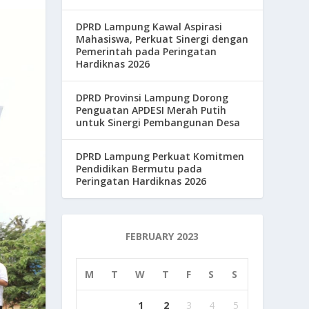
DPRD Lampung Kawal Aspirasi
Mahasiswa, Perkuat Sinergi dengan
Pemerintah pada Peringatan
Hardiknas 2026
DPRD Provinsi Lampung Dorong
Penguatan APDESI Merah Putih
untuk Sinergi Pembangunan Desa
DPRD Lampung Perkuat Komitmen
Pendidikan Bermutu pada
Peringatan Hardiknas 2026
FEBRUARY 2023
M
T
W
T
F
S
S
1
2
3
4
5