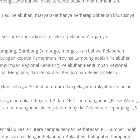
mengetahui bahwa lokasi tersebut adalah milik Pemerintah.
enjadi pelabuhan, masyarakat hanya berharap dilibatkan khususnya
ektor ekonomi kreatif disekitar pelabuhan”, ujarnya.
i Lampung, Bambang Sumbogo, mengatakan bahwa Pelabuhan
hubungan kepada Pemerintah Provinsi Lampung adalah Pelabuhan
engumpan Regional Sebalang, Pelabuhan Pengumpan Regional
nal Menggala, dan Pelabuhan Pengumpan Regional Mesuji.
gkan sebagai Pelabuhan umum dan pelayaran rakyat antar pulau.
alang dibutuhkan Kajian RIP dan DED, pembangunan _Break Water_,
jutan pembangunan akses jalan menuju ke Pelabuhan sepanjang 1,5
encakup kearah utara sampai dengan perbatasan PT. Sumber Indah
elatan sampai dengan Pelabuhan Bakauheni Kabupaten Lampung