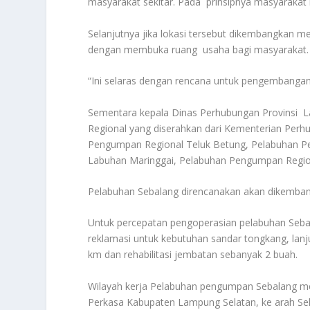
masyarakat sekitar. Pada prinsipnya masyarakat 
Selanjutnya jika lokasi tersebut dikembangkan m
dengan membuka ruang usaha bagi masyarakat.
“Ini selaras dengan rencana untuk pengembangan s
Sementara kepala Dinas Perhubungan Provins
Regional yang diserahkan dari Kementerian Per
Pengumpan Regional Teluk Betung, Pelabuhan P
Labuhan Maringgai, Pelabuhan Pengumpan Regio
Pelabuhan Sebalang direncanakan akan dikemban
Untuk percepatan pengoperasian pelabuhan Seb
reklamasi untuk kebutuhan sandar tongkang, lan
km dan rehabilitasi jembatan sebanyak 2 buah.
Wilayah kerja Pelabuhan pengumpan Sebalang m
Perkasa Kabupaten Lampung Selatan, ke arah S