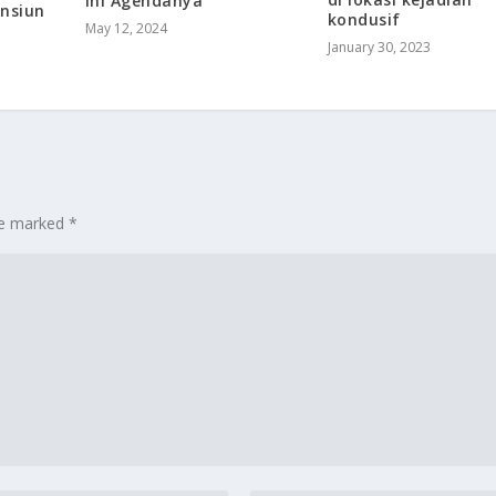
Ini Agendanya
nsiun
kondusif
May 12, 2024
January 30, 2023
are marked
*