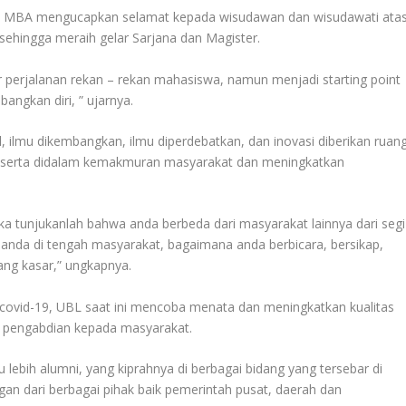
man, MBA mengucapkan selamat kepada wisudawan dan wisudawati ata
sehingga meraih gelar Sarjana dan Magister.
ir perjalanan rekan – rekan mahasiswa, namun menjadi starting point
angkan diri, ” ujarnya.
al, ilmu dikembangkan, ilmu diperdebatkan, dan inovasi diberikan ruan
n serta didalam kemakmuran masyarakat dan meningkatkan
a tunjukanlah bahwa anda berbeda dari masyarakat lainnya dari segi
ika anda di tengah masyarakat, bagaimana anda berbicara, bersikap,
ang kasar,” ungkapnya.
covid-19, UBL saat ini mencoba menata dan meningkatkan kualitas
un pengabdian kepada masyarakat.
u lebih alumni, yang kiprahnya di berbagai bidang yang tersebar di
ungan dari berbagai pihak baik pemerintah pusat, daerah dan