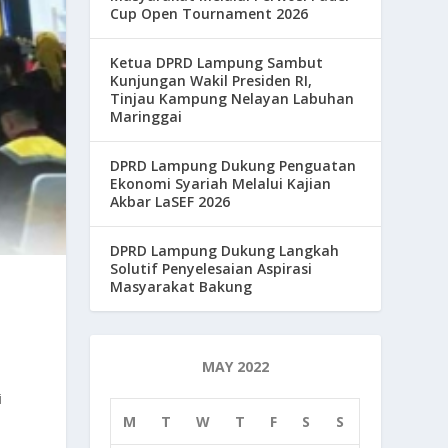
Cup Open Tournament 2026
Ketua DPRD Lampung Sambut
Kunjungan Wakil Presiden RI,
Tinjau Kampung Nelayan Labuhan
Maringgai
DPRD Lampung Dukung Penguatan
Ekonomi Syariah Melalui Kajian
Akbar LaSEF 2026
DPRD Lampung Dukung Langkah
Solutif Penyelesaian Aspirasi
Masyarakat Bakung
MAY 2022
i
M
T
W
T
F
S
S