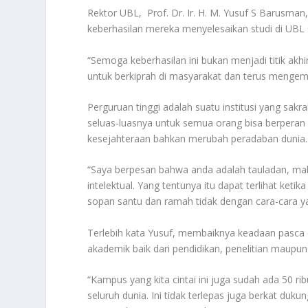
Rektor UBL, Prof. Dr. Ir. H. M. Yusuf S Barus
keberhasilan mereka menyelesaikan studi di UBL 
“Semoga keberhasilan ini bukan menjadi titik akh
untuk berkiprah di masyarakat dan terus mengemb
Perguruan tinggi adalah suatu institusi yang sakr
seluas-luasnya untuk semua orang bisa berpera
kesejahteraan bahkan merubah peradaban dunia.
“Saya berpesan bahwa anda adalah tauladan, mak
intelektual. Yang tentunya itu dapat terlihat ket
sopan santu dan ramah tidak dengan cara-cara y
Terlebih kata Yusuf, membaiknya keadaan pasca 
akademik baik dari pendidikan, penelitian maup
“Kampus yang kita cintai ini juga sudah ada 50 rib
seluruh dunia. Ini tidak terlepas juga berkat duk