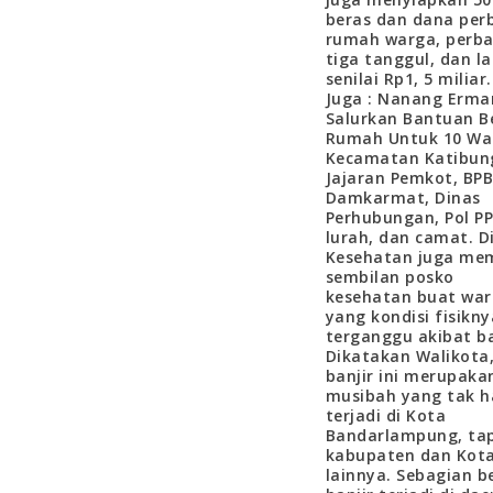
beras dan dana per
rumah warga, perba
tiga tanggul, dan l
senilai Rp1, 5 miliar
Juga : Nanang Erma
Salurkan Bantuan B
Rumah Untuk 10 Wa
Kecamatan Katibun
Jajaran Pemkot, BPB
Damkarmat, Dinas
Perhubungan, Pol PP
lurah, dan camat. D
Kesehatan juga me
sembilan posko
kesehatan buat wa
yang kondisi fisikny
terganggu akibat ba
Dikatakan Walikota
banjir ini merupaka
musibah yang tak 
terjadi di Kota
Bandarlampung, tap
kabupaten dan Kot
lainnya. Sebagian b