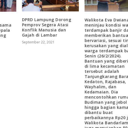
DPRD Lampung Dorong
Walikota Eva Dwian
Pemprov Segera Atasi
rsama
meninjau kondisi w
Konflik Manusia dan
epala
terdampak banjir d
Gajah di Lambar
ung
memberikan bantu
bervariasi, sesuai t
September 22, 2021
kerusakan yang dia
warga terdampak ba
Senin (26/2/2024).
Bantuan yang diber
di lima kecamatan
tersebut adalah
Tanjungkarang Bara
Kedaton, Rajabasa,
Wayhalim, dan
Kedamaian. Dia
mencontohkan rum
Budiman yang jebol
hingga bagian kama
dibantu buat
perbaikannya Rp20 j
Walikota Bandarla
juga menyiapkan 50