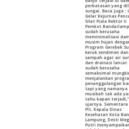
banjir terjadi di da
perbatasan yang dil
sungai. Baca Juga : 
Gelar Kejurnas Penc
Silat Piala Rektor II
Pemkot Bandarlam
sudah berusaha
meminimalisasi da
musim hujan denga
Program Gerebek Su
keruk sendimen dan
sampah agar air su
dan drainasi lancar.
sudah berusaha
semaksimal mungki
menjalankan progr
penanggulangan ban
tapi yang namanya
musibah tak ada ya
tahu kapan terjadi,
ujarnya. Sementara 
Plt. Kepala Dinas
Kesehatan Kota Ba
Lampung, Desti Me
Putri menyampaika