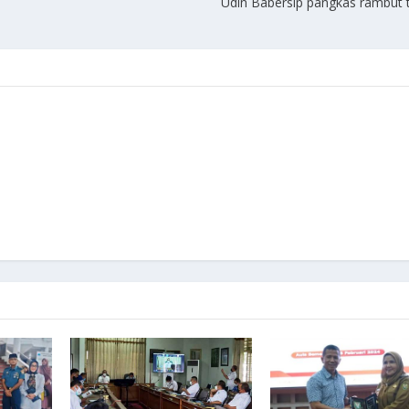
Udin Babersip pangkas rambut 