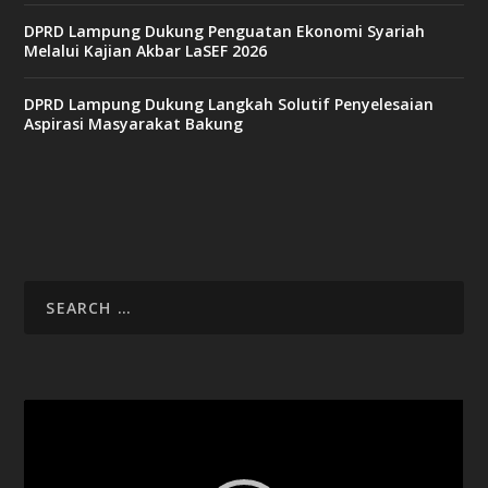
DPRD Lampung Dukung Penguatan Ekonomi Syariah
v
Melalui Kajian Akbar LaSEF 2026
9
9
c
DPRD Lampung Dukung Langkah Solutif Penyelesaian
a
Aspirasi Masyarakat Bakung
s
i
n
o
v
x
8
8
c
a
s
i
Video
n
Player
o