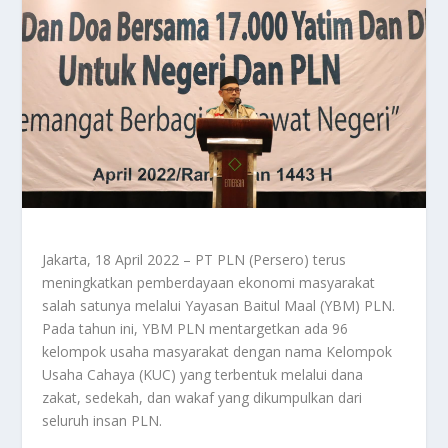
Jakarta, 18 April 2022 – PT PLN (Persero) terus
meningkatkan pemberdayaan ekonomi masyarakat
salah satunya melalui Yayasan Baitul Maal (YBM) PLN.
Pada tahun ini, YBM PLN mentargetkan ada 96
kelompok usaha masyarakat dengan nama Kelompok
Usaha Cahaya (KUC) yang terbentuk melalui dana
zakat, sedekah, dan wakaf yang dikumpulkan dari
seluruh insan PLN.