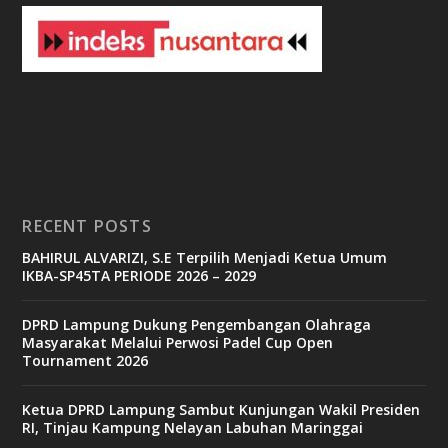
3
b
e
t
c
a
s
i
n
o
RECENT POSTS
b
BAHIRUL ALVARIZI, S.E Terpilih Menjadi Ketua Umum
e
IKBA-SP45TA PERIODE 2026 – 2029
t
6
9
DPRD Lampung Dukung Pengembangan Olahraga
c
Masyarakat Melalui Perwosi Padel Cup Open
a
Tournament 2026
s
i
n
Ketua DPRD Lampung Sambut Kunjungan Wakil Presiden
o
RI, Tinjau Kampung Nelayan Labuhan Maringgai