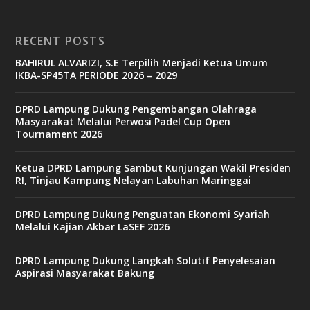
o
RECENT POSTS
b
BAHIRUL ALVARIZI, S.E Terpilih Menjadi Ketua Umum
e
IKBA-SP45TA PERIODE 2026 – 2029
t
6
9
DPRD Lampung Dukung Pengembangan Olahraga
c
Masyarakat Melalui Perwosi Padel Cup Open
a
Tournament 2026
s
i
n
Ketua DPRD Lampung Sambut Kunjungan Wakil Presiden
o
RI, Tinjau Kampung Nelayan Labuhan Maringgai
DPRD Lampung Dukung Penguatan Ekonomi Syariah
v
Melalui Kajian Akbar LaSEF 2026
9
9
c
DPRD Lampung Dukung Langkah Solutif Penyelesaian
a
Aspirasi Masyarakat Bakung
s
i
n