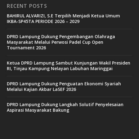
o
RECENT POSTS
BAHIRUL ALVARIZI, S.E Terpilih Menjadi Ketua Umum
IKBA-SP45TA PERIODE 2026 – 2029
3
3
b
DPRD Lampung Dukung Pengembangan Olahraga
e
Masyarakat Melalui Perwosi Padel Cup Open
t
Tournament 2026
c
a
s
Ketua DPRD Lampung Sambut Kunjungan Wakil Presiden
i
RI, Tinjau Kampung Nelayan Labuhan Maringgai
n
o
DPRD Lampung Dukung Penguatan Ekonomi Syariah
Melalui Kajian Akbar LaSEF 2026
b
e
DPRD Lampung Dukung Langkah Solutif Penyelesaian
t
Aspirasi Masyarakat Bakung
6
9
c
a
s