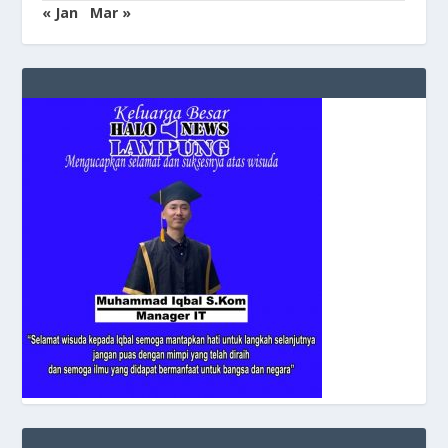
« Jan
Mar »