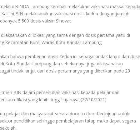
 melalui BINDA Lampung kembali melakukan vaksinasi massal kepad
Kali ini BIN melaksanakan vaksinasi dosis kedua dengan jumlah
ebanyak 5.500 dosis vaksin Sinovac.
a dilaksanakan di lokasi yang sama dengan dosis pertama yaitu di
ng Kecamatan Bumi Waras Kota Bandar Lampung.
n bahwa pemberian dosis kedua ini sebagai tindak lanjut dari dosi
 di Kota Bandar Lampung dan sebelumnya juga dilaksanakan
agai tindak lanjut dari dosis pertamanya yang diberikan pada 23
omitmen BIN dalam pemenuhan vaksinasi kepada pelajar dan
kan efikasi yang lebih tinggi” ujarnya. (27/10/2021)
a pelajar dan masyarakat secara door to door bertujuan untuk
ektor pendidikan sehingga pembelajaran tatap muka dapat segera
sekolah.