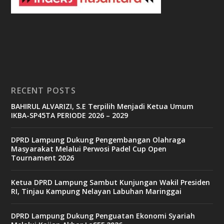
e
t
c
a
s
i
n
o
RECENT POSTS
b
BAHIRUL ALVARIZI, S.E Terpilih Menjadi Ketua Umum
e
IKBA-SP45TA PERIODE 2026 – 2029
t
6
9
DPRD Lampung Dukung Pengembangan Olahraga
c
Masyarakat Melalui Perwosi Padel Cup Open
a
Tournament 2026
s
i
n
Ketua DPRD Lampung Sambut Kunjungan Wakil Presiden
o
RI, Tinjau Kampung Nelayan Labuhan Maringgai
DPRD Lampung Dukung Penguatan Ekonomi Syariah
v