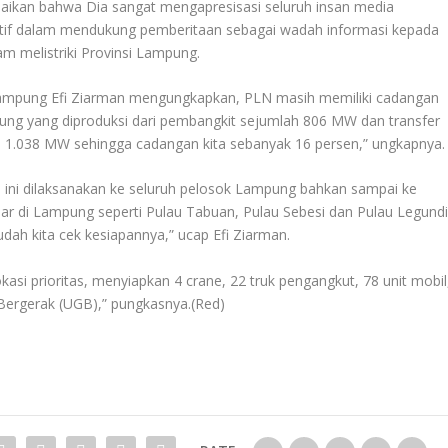
kan bahwa Dia sangat mengapresisasi seluruh insan media
aktif dalam mendukung pemberitaan sebagai wadah informasi kepada
m melistriki Provinsi Lampung.
Lampung Efi Ziarman mengungkapkan, PLN masih memiliki cadangan
mpung yang diproduksi dari pembangkit sejumlah 806 MW dan transfer
 1.038 MW sehingga cadangan kita sebanyak 16 persen,” ungkapnya.
n ini dilaksanakan ke seluruh pelosok Lampung bahkan sampai ke
luar di Lampung seperti Pulau Tabuan, Pulau Sebesi dan Pulau Legund
dah kita cek kesiapannya,” ucap Efi Ziarman.
asi prioritas, menyiapkan 4 crane, 22 truk pengangkut, 78 unit mobil
Bergerak (UGB),” pungkasnya.(Red)