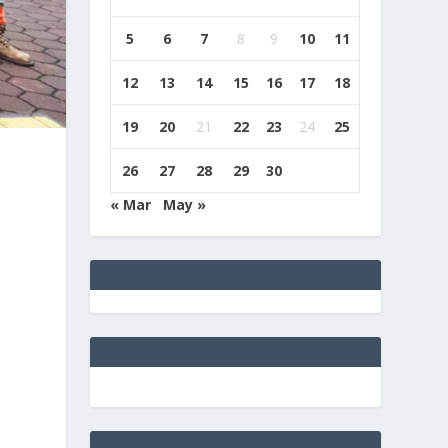
5
6
7
8
9
10
11
12
13
14
15
16
17
18
19
20
21
22
23
24
25
26
27
28
29
30
« Mar
May »
N
e
g