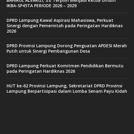
BAHIRUL ALVARIZI, S.E Terpilih Menjadi Ketua Umum
e
IKBA-SP45TA PERIODE 2026 – 2029
t
6
9
DPRD Lampung Kawal Aspirasi Mahasiswa, Perkuat
c
Sinergi dengan Pemerintah pada Peringatan Hardiknas
a
2026
s
i
n
DPRD Provinsi Lampung Dorong Penguatan APDESI Merah
o
Putih untuk Sinergi Pembangunan Desa
DPRD Lampung Perkuat Komitmen Pendidikan Bermutu
v
pada Peringatan Hardiknas 2026
9
9
c
HUT ke-62 Provinsi Lampung, Sekretariat DPRD Provinsi
a
Lampung Berpartisipasi dalam Lomba Senam Payu Kidah
s
i
n
o
v