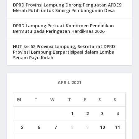
DPRD Provinsi Lampung Dorong Penguatan APDESI
Merah Putih untuk Sinergi Pembangunan Desa
DPRD Lampung Perkuat Komitmen Pendidikan
Bermutu pada Peringatan Hardiknas 2026
HUT ke-62 Provinsi Lampung, Sekretariat DPRD
Provinsi Lampung Berpartisipasi dalam Lomba
Senam Payu Kidah
APRIL 2021
M
T
W
T
F
S
S
1
2
3
4
5
6
7
8
9
10
11