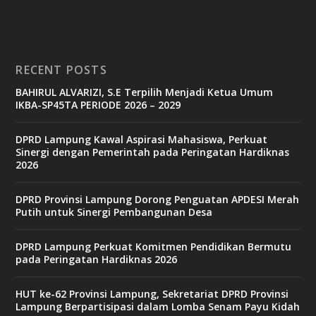
i
n
o
RECENT POSTS
b
BAHIRUL ALVARIZI, S.E Terpilih Menjadi Ketua Umum
e
IKBA-SP45TA PERIODE 2026 – 2029
t
6
9
DPRD Lampung Kawal Aspirasi Mahasiswa, Perkuat
c
Sinergi dengan Pemerintah pada Peringatan Hardiknas
a
2026
s
i
n
DPRD Provinsi Lampung Dorong Penguatan APDESI Merah
o
Putih untuk Sinergi Pembangunan Desa
DPRD Lampung Perkuat Komitmen Pendidikan Bermutu
v
pada Peringatan Hardiknas 2026
9
9
c
HUT ke-62 Provinsi Lampung, Sekretariat DPRD Provinsi
a
Lampung Berpartisipasi dalam Lomba Senam Payu Kidah
s