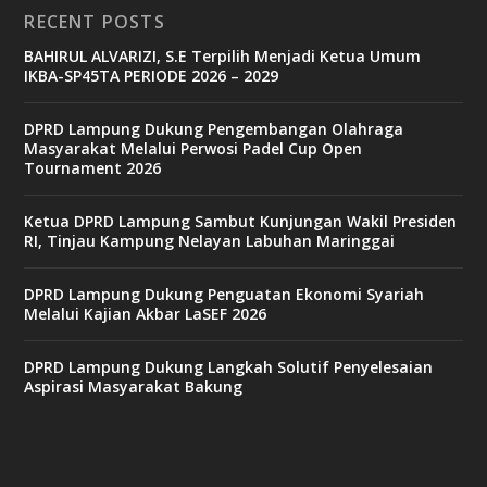
RECENT POSTS
b
BAHIRUL ALVARIZI, S.E Terpilih Menjadi Ketua Umum
e
IKBA-SP45TA PERIODE 2026 – 2029
t
6
9
DPRD Lampung Dukung Pengembangan Olahraga
c
Masyarakat Melalui Perwosi Padel Cup Open
a
Tournament 2026
s
i
n
Ketua DPRD Lampung Sambut Kunjungan Wakil Presiden
o
RI, Tinjau Kampung Nelayan Labuhan Maringgai
DPRD Lampung Dukung Penguatan Ekonomi Syariah
v
Melalui Kajian Akbar LaSEF 2026
9
9
c
DPRD Lampung Dukung Langkah Solutif Penyelesaian
a
Aspirasi Masyarakat Bakung
s
i
n
o