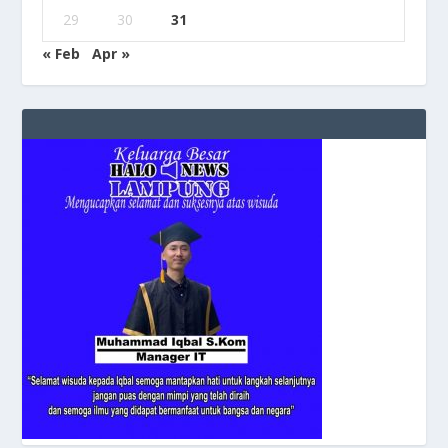
29
30
31
« Feb
Apr »