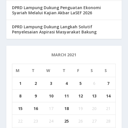
DPRD Lampung Dukung Penguatan Ekonomi
Syariah Melalui Kajian Akbar LaSEF 2026
DPRD Lampung Dukung Langkah Solutif
Penyelesaian Aspirasi Masyarakat Bakung
MARCH 2021
M
T
W
T
F
S
S
1
2
3
4
5
6
7
8
9
10
11
12
13
14
15
16
17
18
19
20
21
22
23
24
25
26
27
28