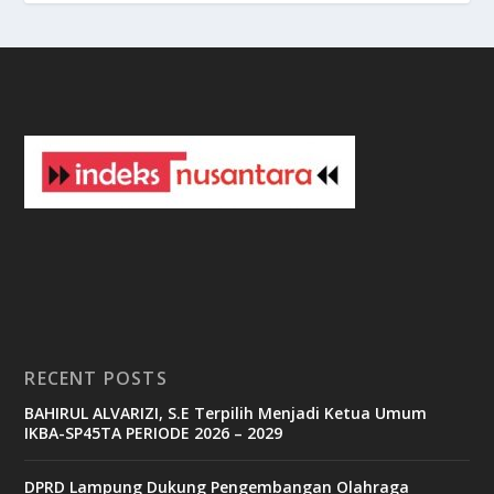
i
n
o
3
3
b
e
t
c
a
s
i
n
o
RECENT POSTS
b
BAHIRUL ALVARIZI, S.E Terpilih Menjadi Ketua Umum
e
IKBA-SP45TA PERIODE 2026 – 2029
t
6
9
DPRD Lampung Dukung Pengembangan Olahraga
c