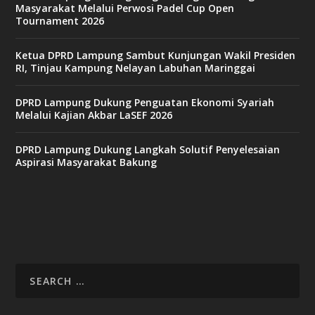
Masyarakat Melalui Perwosi Padel Cup Open
a
Tournament 2026
s
i
n
Ketua DPRD Lampung Sambut Kunjungan Wakil Presiden
o
RI, Tinjau Kampung Nelayan Labuhan Maringgai
DPRD Lampung Dukung Penguatan Ekonomi Syariah
v
Melalui Kajian Akbar LaSEF 2026
9
9
c
DPRD Lampung Dukung Langkah Solutif Penyelesaian
a
Aspirasi Masyarakat Bakung
s
i
n
o
v
x
8
8
c