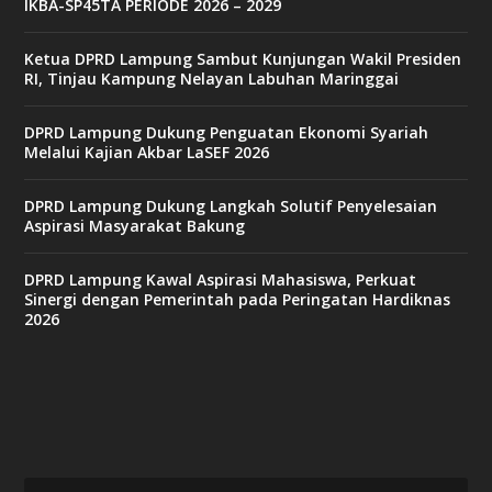
IKBA-SP45TA PERIODE 2026 – 2029
t
6
9
Ketua DPRD Lampung Sambut Kunjungan Wakil Presiden
c
RI, Tinjau Kampung Nelayan Labuhan Maringgai
a
s
i
DPRD Lampung Dukung Penguatan Ekonomi Syariah
n
Melalui Kajian Akbar LaSEF 2026
o
DPRD Lampung Dukung Langkah Solutif Penyelesaian
Aspirasi Masyarakat Bakung
v
9
9
DPRD Lampung Kawal Aspirasi Mahasiswa, Perkuat
c
Sinergi dengan Pemerintah pada Peringatan Hardiknas
a
2026
s
i
n
o
v
x