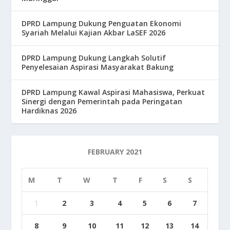
DPRD Lampung Dukung Penguatan Ekonomi
Syariah Melalui Kajian Akbar LaSEF 2026
DPRD Lampung Dukung Langkah Solutif
Penyelesaian Aspirasi Masyarakat Bakung
DPRD Lampung Kawal Aspirasi Mahasiswa, Perkuat
Sinergi dengan Pemerintah pada Peringatan
Hardiknas 2026
FEBRUARY 2021
M
T
W
T
F
S
S
1
2
3
4
5
6
7
8
9
10
11
12
13
14