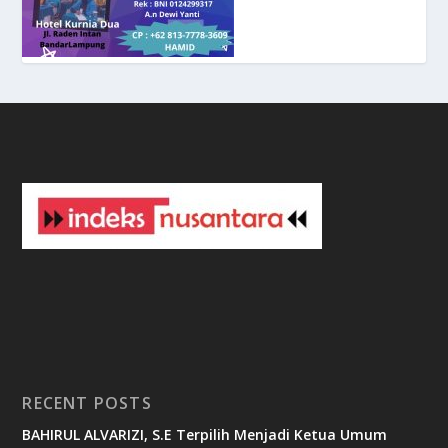
8
c
a
s
i
n
o
3
3
b
e
t
c
a
s
i
n
o
RECENT POSTS
b
BAHIRUL ALVARIZI, S.E Terpilih Menjadi Ketua Umum
e