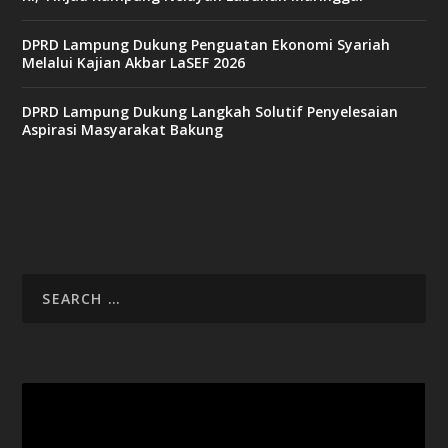
DPRD Lampung Dukung Penguatan Ekonomi Syariah
v
Melalui Kajian Akbar LaSEF 2026
9
9
c
DPRD Lampung Dukung Langkah Solutif Penyelesaian
a
Aspirasi Masyarakat Bakung
s
i
n
o
v
x
8
8
c
a
s
i
Video
n
Player
o