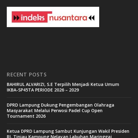
3
3
b
e
t
c
a
s
i
n
o
RECENT POSTS
b
BAHIRUL ALVARIZI, S.E Terpilih Menjadi Ketua Umum
e
IKBA-SP45TA PERIODE 2026 – 2029
t
6
9
DPRD Lampung Dukung Pengembangan Olahraga
c
Masyarakat Melalui Perwosi Padel Cup Open
a
Tournament 2026
s
i
n
Ketua DPRD Lampung Sambut Kunjungan Wakil Presiden
o
RI, Tinjau Kampung Nelayan Labuhan Maringgai