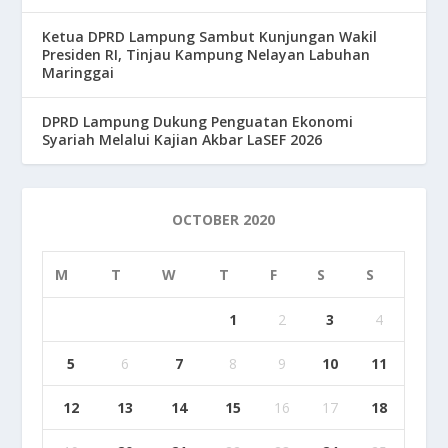
Ketua DPRD Lampung Sambut Kunjungan Wakil
Presiden RI, Tinjau Kampung Nelayan Labuhan
Maringgai
DPRD Lampung Dukung Penguatan Ekonomi
Syariah Melalui Kajian Akbar LaSEF 2026
OCTOBER 2020
M
T
W
T
F
S
S
1
2
3
4
5
6
7
8
9
10
11
12
13
14
15
16
17
18