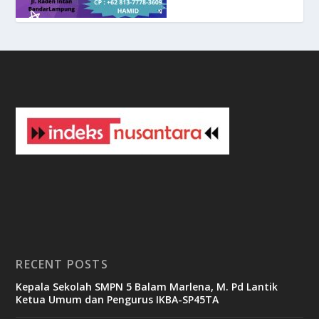
a
s
i
n
o
3
3
b
e
t
c
a
s
i
n
o
RECENT POSTS
b
Kepala Sekolah SMPN 5 Balam Marlena, M. Pd Lantik
e
Ketua Umum dan Pengurus IKBA-SP45TA
t
6