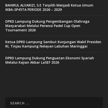
9
BAHIRUL ALVARIZI, S.E Terpilih Menjadi Ketua Umum
c
IKBA-SP45TA PERIODE 2026 – 2029
a
s
i
DPRD Lampung Dukung Pengembangan Olahraga
n
Masyarakat Melalui Perwosi Padel Cup Open
o
Tournament 2026
Ketua DPRD Lampung Sambut Kunjungan Wakil Presiden
v
RI, Tinjau Kampung Nelayan Labuhan Maringgai
9
9
c
DPRD Lampung Dukung Penguatan Ekonomi Syariah
a
Melalui Kajian Akbar LaSEF 2026
s
i
n
o
v
x
8
8